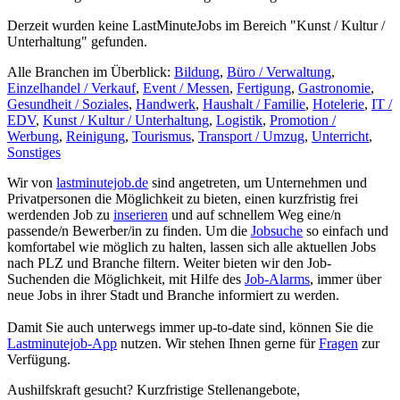
Derzeit wurden keine LastMinuteJobs im Bereich "Kunst / Kultur /
Unterhaltung" gefunden.
Alle Branchen im Überblick:
Bildung
,
Büro / Verwaltung
,
Einzelhandel / Verkauf
,
Event / Messen
,
Fertigung
,
Gastronomie
,
Gesundheit / Soziales
,
Handwerk
,
Haushalt / Familie
,
Hotelerie
,
IT /
EDV
,
Kunst / Kultur / Unterhaltung
,
Logistik
,
Promotion /
Werbung
,
Reinigung
,
Tourismus
,
Transport / Umzug
,
Unterricht
,
Sonstiges
Wir von
lastminutejob.de
sind angetreten, um Unternehmen und
Privatpersonen die Möglichkeit zu bieten, einen kurzfristig frei
werdenden Job zu
inserieren
und auf schnellem Weg eine/n
passende/n Bewerber/in zu finden. Um die
Jobsuche
so einfach und
komfortabel wie möglich zu halten, lassen sich alle aktuellen Jobs
nach PLZ und Branche filtern. Weiter bieten wir den Job-
Suchenden die Möglichkeit, mit Hilfe des
Job-Alarms
, immer über
neue Jobs in ihrer Stadt und Branche informiert zu werden.
Damit Sie auch unterwegs immer up-to-date sind, können Sie die
Lastminutejob-App
nutzen. Wir stehen Ihnen gerne für
Fragen
zur
Verfügung.
Aushilfskraft gesucht? Kurzfristige Stellenangebote,